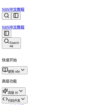
N8N中文教程
N8N中文教程
Search
⌘
K
快速开始
使用 n8n
高级功能
高级 AI
代码开发