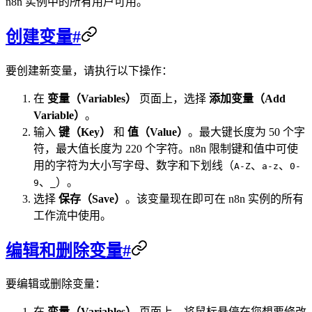
n8n 实例中的所有用户可用。
创建变量#
要创建新变量，请执行以下操作：
在
变量（Variables）
页面上，选择
添加变量（Add
Variable）
。
输入
键（Key）
和
值（Value）
。最大键长度为 50 个字
符，最大值长度为 220 个字符。n8n 限制键和值中可使
用的字符为大小写字母、数字和下划线（
、
、
A-Z
a-z
0-
、
）。
9
_
选择
保存（Save）
。该变量现在即可在 n8n 实例的所有
工作流中使用。
编辑和删除变量#
要编辑或删除变量：
在
变量（Variables）
页面上，将鼠标悬停在您想要修改