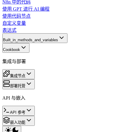
N8n 中的代码
使用 GPT 进行 AI 编程
使用代码节点
自定义变量
表达式
Built_in_methods_and_variables
Cookbook
集成与部署
集成节点
部署托管
API 与嵌入
API 参考
嵌入功能