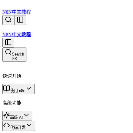
N8N中文教程
N8N中文教程
Search
⌘
K
快速开始
使用 n8n
高级功能
高级 AI
代码开发