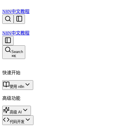
N8N中文教程
N8N中文教程
Search
⌘
K
快速开始
使用 n8n
高级功能
高级 AI
代码开发