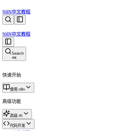
N8N中文教程
N8N中文教程
Search
⌘
K
快速开始
使用 n8n
高级功能
高级 AI
代码开发