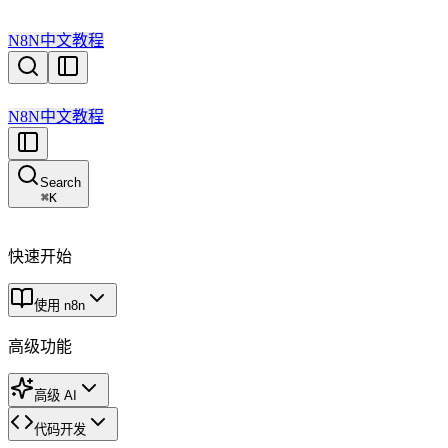
N8N中文教程
N8N中文教程
Search
⌘
K
快速开始
使用 n8n
高级功能
高级 AI
代码开发