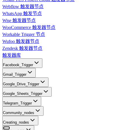
Webflow 触发器节点
WhatsApp 触发节点
Wise 触发器节点
WooCommerce 触发器节点
Workable Trigger 节点
Wufoo 触发器节点
Zendesk 触发器节点
触发器库
Facebook_Trigger
Gmail_Trigger
Google_Drive_Trigger
Google_Sheets_Trigger
Telegram_Trigger
Community_nodes
Creating_nodes