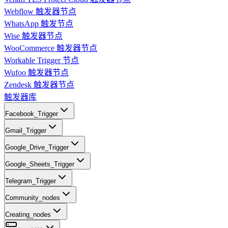
Webflow 触发器节点
WhatsApp 触发节点
Wise 触发器节点
WooCommerce 触发器节点
Workable Trigger 节点
Wufoo 触发器节点
Zendesk 触发器节点
触发器库
Facebook_Trigger
Gmail_Trigger
Google_Drive_Trigger
Google_Sheets_Trigger
Telegram_Trigger
Community_nodes
Creating_nodes