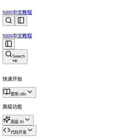
N8N中文教程
N8N中文教程
Search
⌘
K
快速开始
使用 n8n
高级功能
高级 AI
代码开发