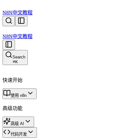
N8N中文教程
N8N中文教程
Search
⌘
K
快速开始
使用 n8n
高级功能
高级 AI
代码开发