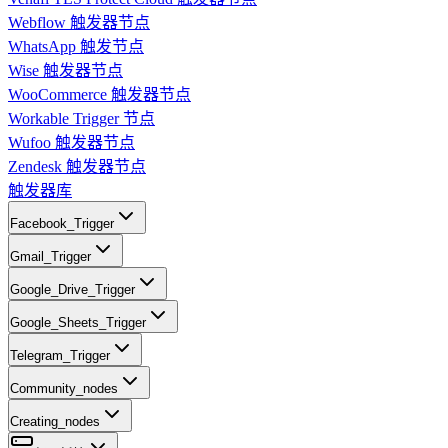
Webflow 触发器节点
WhatsApp 触发节点
Wise 触发器节点
WooCommerce 触发器节点
Workable Trigger 节点
Wufoo 触发器节点
Zendesk 触发器节点
触发器库
Facebook_Trigger
Gmail_Trigger
Google_Drive_Trigger
Google_Sheets_Trigger
Telegram_Trigger
Community_nodes
Creating_nodes