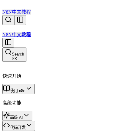
N8N中文教程
N8N中文教程
Search
⌘
K
快速开始
使用 n8n
高级功能
高级 AI
代码开发