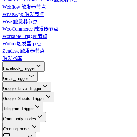
Webflow 触发器节点
WhatsApp 触发节点
Wise 触发器节点
WooCommerce 触发器节点
Workable Trigger 节点
Wufoo 触发器节点
Zendesk 触发器节点
触发器库
Facebook_Trigger
Gmail_Trigger
Google_Drive_Trigger
Google_Sheets_Trigger
Telegram_Trigger
Community_nodes
Creating_nodes