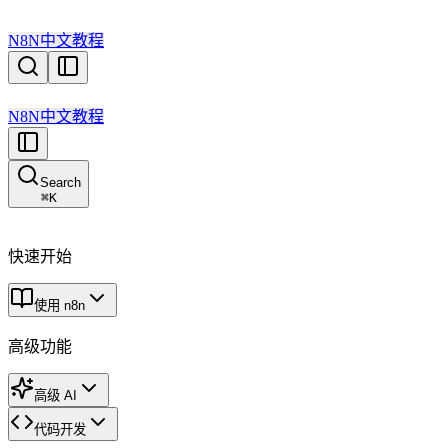
N8N中文教程
N8N中文教程
Search
⌘
K
快速开始
使用 n8n
高级功能
高级 AI
代码开发