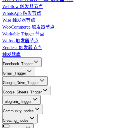
Webflow 触发器节点
WhatsApp 触发节点
Wise 触发器节点
WooCommerce 触发器节点
Workable Trigger 节点
Wufoo 触发器节点
Zendesk 触发器节点
触发器库
Facebook_Trigger
Gmail_Trigger
Google_Drive_Trigger
Google_Sheets_Trigger
Telegram_Trigger
Community_nodes
Creating_nodes