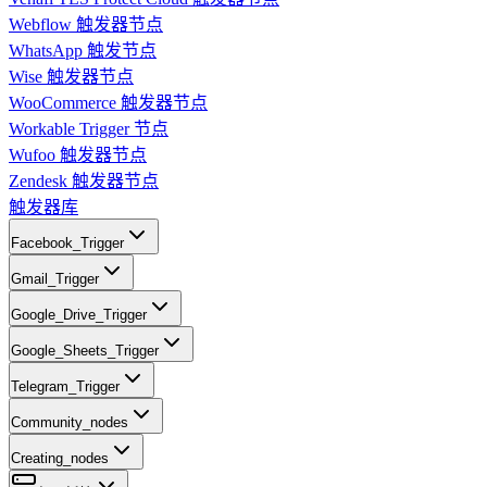
Webflow 触发器节点
WhatsApp 触发节点
Wise 触发器节点
WooCommerce 触发器节点
Workable Trigger 节点
Wufoo 触发器节点
Zendesk 触发器节点
触发器库
Facebook_Trigger
Gmail_Trigger
Google_Drive_Trigger
Google_Sheets_Trigger
Telegram_Trigger
Community_nodes
Creating_nodes